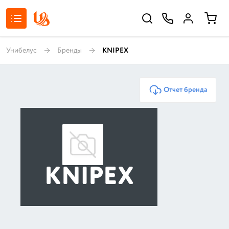
Унибелус
Бренды
KNIPEX
Отчет бренда
KNIPEX