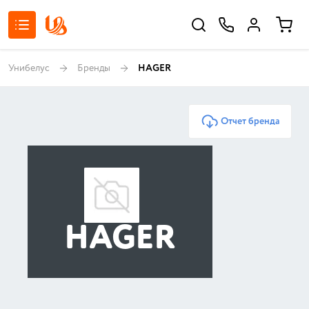
Унибелус
Бренды
HAGER
Отчет бренда
HAGER