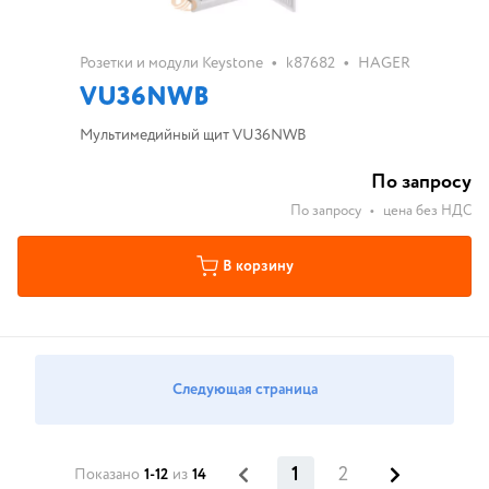
•
•
Розетки и модули Keystone
k87682
HAGER
VU36NWB
Мультимедийный щит VU36NWB
По запросу
По запросу
•
цена без НДС
В корзину
Следующая страница
1
2
Показано
1-12
из
14