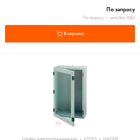
По запросу
По запросу
•
цена без НДС
В корзину
•
•
Шкафы электротехнические
k71263
HAGER