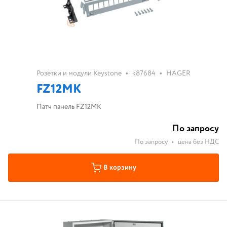
•
•
Розетки и модули Keystone
k87684
HAGER
FZ12MK
Патч панель FZ12MK
По запросу
По запросу
•
цена без НДС
В корзину