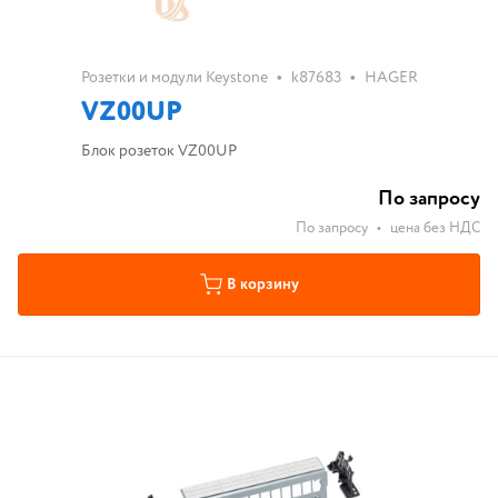
•
•
Розетки и модули Keystone
k87683
HAGER
VZ00UP
Блок розеток VZ00UP
По запросу
По запросу
•
цена без НДС
В корзину