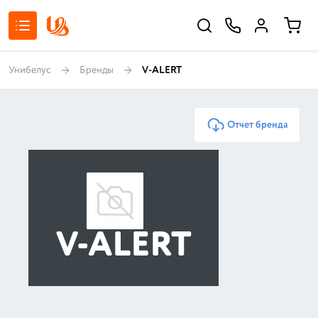
Унибелус
Бренды
V-ALERT
Отчет бренда
V-ALERT