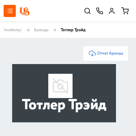
Унибелус
Бренды
Тотлер Трэйд
Отчет бренда
Тотлер Трэйд