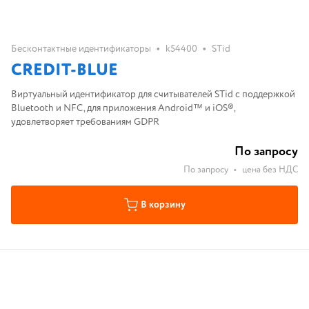
•
•
Бесконтактные идентификаторы
k54400
STid
CREDIT-BLUE
Виртуальный идентификатор для считывателей STid с поддержкой
Bluetooth и NFC, для приложения Android™ и iOS®,
удовлетворяет требованиям GDPR
По запросу
По запросу
•
цена без НДС
В корзину