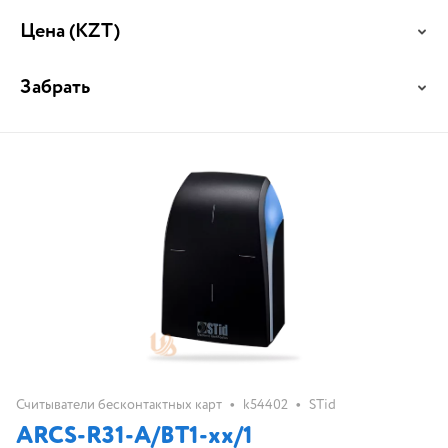
Цена
(KZT)
Забрать
•
•
Считыватели бесконтактных карт
k54402
STid
ARCS-R31-A/BT1-xx/1