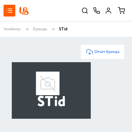
Унибелус
Бренды
STid
Отчет бренда
STid