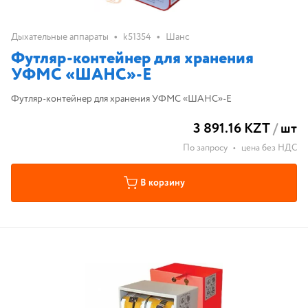
•
•
Дыхательные аппараты
k51354
Шанс
Футляр-контейнер для хранения
УФМС «ШАНС»-Е
Футляр-контейнер для хранения УФМС «ШАНС»-Е
3 891.16 KZT
/
шт
По запросу
•
цена без НДС
В корзину