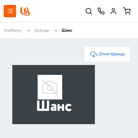
Унибелус
Бренды
Шанс
Отчет бренда
Шанс