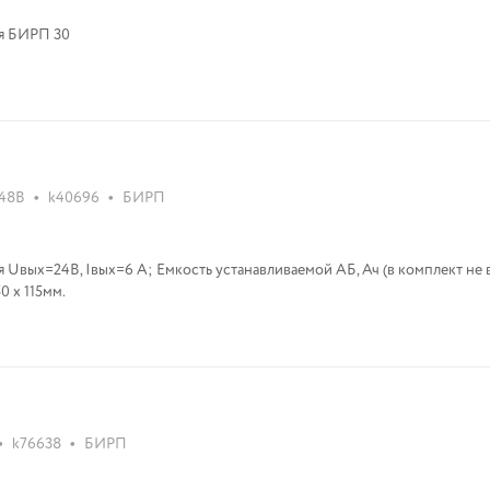
ия БИРП 30
•
•
 48В
k40696
БИРП
Uвых=24В, Iвых=6 А; Емкость устанавливаемой АБ, Ач (в комплект не в
 Габариты - 320 х 250 х 115мм.
•
•
k76638
БИРП