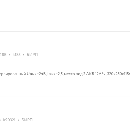
•
•
 48В
k185
БИРП
рвированный Uвых=24В, Iвых=2,5, место под 2 АКБ 12А*ч, 320х250х11
•
•
k90321
БИРП