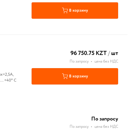
В корзину
96 750.75 KZT
/
шт
По запросу
•
цена без НДС
х=2,5A,
В корзину
... +40° С
По запросу
По запросу
•
цена без НДС