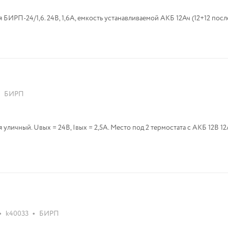
Блок источника резервированного питания БИРП-24/1,6. 24В, 1,6А, емкость устанавливаемой АКБ 12Ач (
БИРП
личный. Uвых = 24В, Iвых = 2,5А. Место под 2 термостата с АКБ 12В 12
•
•
k40033
БИРП