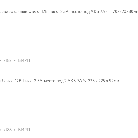
рвированный Uвых=12В, Iвых=2,5A, место под АКБ 7А*ч, 170х220х80мм,
•
•
k187
БИРП
Uвых=12В, Iвых=2,5A, место под 2 АКБ 7А*ч, 325 х 225 х 92мм
•
•
k183
БИРП