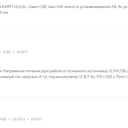
 БИРП 12/4,0L. Uвых=12В, Iвых=4A, емкость устанавливаемой АБ, Ач (в
75 мм
•
•
k182
БИРП
 Напряжение питания (при работе от основного источника) 13,7±0,12В, 
льный ток нагрузки, А 1,6. под аккумулятор 12 В/7 Ач. 170 х 220 х 75мм. 
•
•
 48В
k67633
БИРП