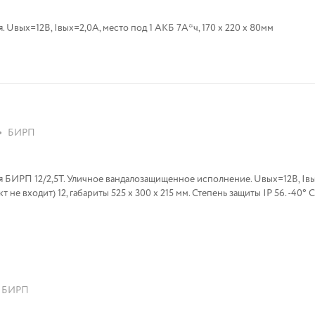
 Uвых=12В, Iвых=2,0A, место под 1 АКБ 7А*ч, 170 х 220 х 80мм
•
БИРП
 БИРП 12/2,5Т. Уличное вандалозащищенное исполнение. Uвых=12В, Iвы
не входит) 12, габариты 525 х 300 х 215 мм. Степень защиты IP 56. -40° С
БИРП