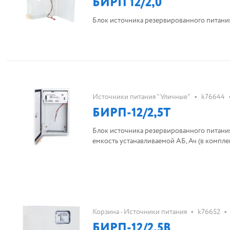
БИРП 12/2,0
Блок источника резервированного питания.
•
Источники питания "Уличные"
k76644
БИРП-12/2,5Т
Блок источника резервированного питания
емкость устанавливаемой АБ, Ач (в комплект 
•
•
Корзина - Источники питания
k76652
БИРП-12/2,5В