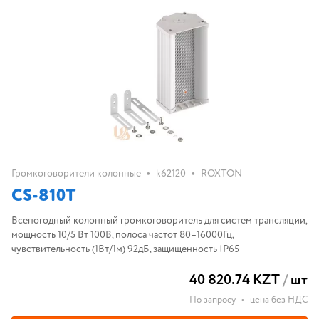
•
•
Громкоговорители колонные
k62120
ROXTON
CS-810T
Всепогодный колонный громкоговоритель для систем трансляции,
мощность 10/5 Вт 100В, полоса частот 80–16000Гц,
чувствительность (1Вт/1м) 92дБ, защищенность IP65
40 820.74 KZT
/
шт
По запросу
•
цена без НДС