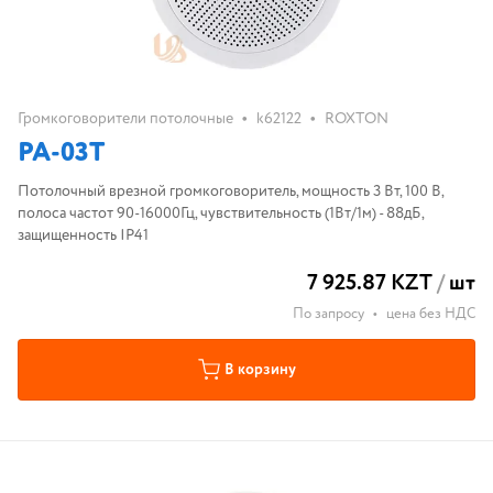
•
•
Громкоговорители потолочные
k62122
ROXTON
PA-03T
Потолочный врезной громкоговоритель, мощность 3 Вт, 100 В,
полоса частот 90-16000Гц, чувствительность (1Вт/1м) - 88дБ,
защищенность IP41
7 925.87 KZT
/
шт
По запросу
•
цена без НДС
В корзину