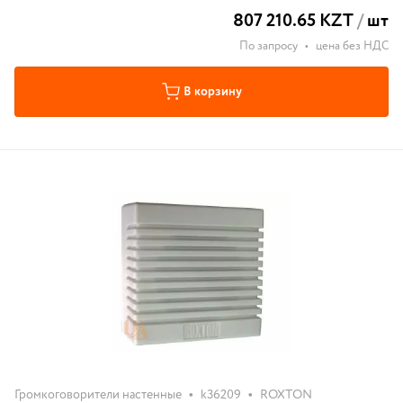
807 210.65 KZT
/
шт
По запросу
•
цена без НДС
В корзину
•
•
Громкоговорители настенные
k36209
ROXTON