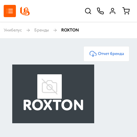
Унибелус
Бренды
ROXTON
Отчет бренда
ROXTON