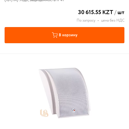
(1Вт/1м) 90дБ, защищенность IP41
30 615.55 KZT
/
шт
По запросу
•
цена без НДС
В корзину