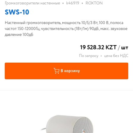
•
•
Громкоговорители настенные
k46919
ROXTON
SWS-10
Настенный громкоговоритель, мощность 10/5/3 Вт, 100 В, полоса
частот 150-12000Гц, чувствительность (1Вт/1м) 90дБ, макс. звуковое
давление 100дБ
19 528.32 KZT
/
шт
По запросу
•
цена без НДС
В корзину