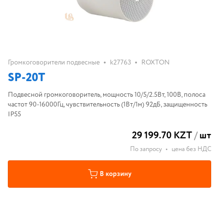
•
•
Громкоговорители подвесные
k27763
ROXTON
SP-20T
Подвесной громкоговоритель, мощность 10/5/2.5Вт, 100В, полоса
частот 90-16000Гц, чувствительность (1Вт/1м) 92дБ, защищенность
IP55
29 199.70 KZT
/
шт
По запросу
•
цена без НДС
В корзину