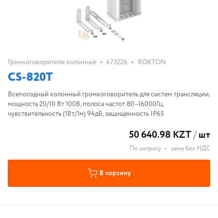
•
•
Громкоговорители колонные
k73226
ROXTON
CS-820T
Всепогодный колонный громкоговоритель для систем трансляции,
мощность 20/10 Вт 100В, полоса частот 80–16000Гц,
чувствительность (1Вт/1м) 94дБ, защищенность IP65
50 640.98 KZT
/
шт
По запросу
•
цена без НДС
В корзину