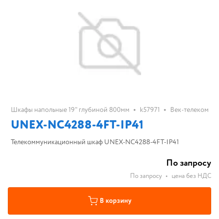
•
•
Шкафы напольные 19" глубиной 800мм
k57971
Век-телеком
UNEX-NC4288-4FT-IP41
Телекоммуникационный шкаф UNEX-NC4288-4FT-IP41
По запросу
По запросу
•
цена без НДС
В корзину