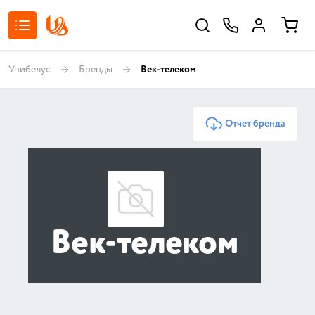
Унибелус
Бренды
Век-телеком
Отчет бренда
Век-телеком