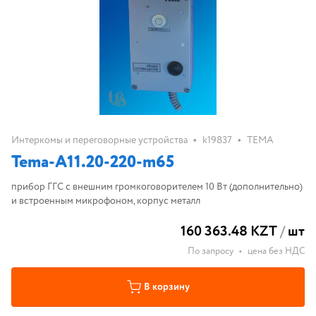
•
•
Интеркомы и переговорные устройства
k19837
ТЕМА
Tema-A11.20-220-m65
прибор ГГС с внешним громкоговорителем 10 Вт (дополнительно)
и встроенным микрофоном, корпус металл
160 363.48 KZT
/
шт
По запросу
•
цена без НДС
В корзину