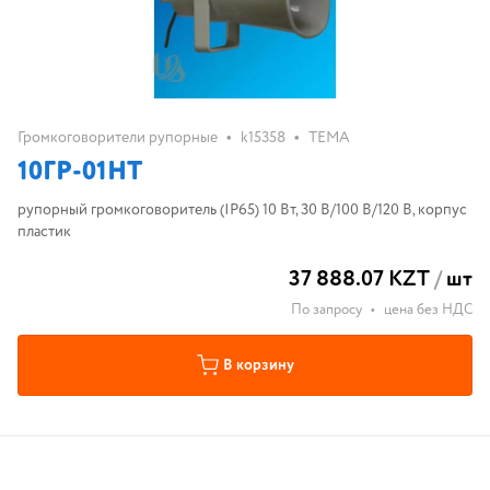
•
•
Громкоговорители рупорные
k15358
ТЕМА
10ГР-01HT
рупорный громкоговоритель (IP65) 10 Вт, 30 В/100 В/120 В, корпус
пластик
37 888.07 KZT
/
шт
По запросу
•
цена без НДС
В корзину