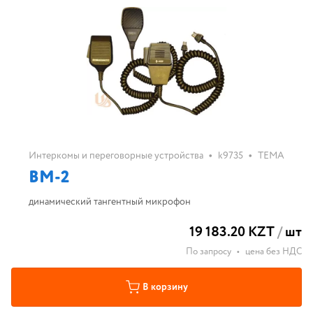
•
•
Интеркомы и переговорные устройства
k9735
ТЕМА
ВМ-2
динамический тангентный микрофон
19 183.20 KZT
/
шт
По запросу
•
цена без НДС
В корзину