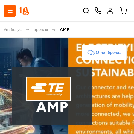
Унибелус
Бренды
AMP
Отчет бренда
AMP