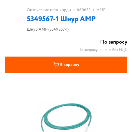
•
•
Оптические патч-корды
k60652
AMP
5349567-1 Шнур AMP
Шнур AMP (5349567-1)
По запросу
По запросу
•
цена без НДС
В корзину