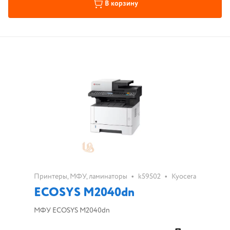
В корзину
•
•
Принтеры, МФУ, ламинаторы
k59502
Kyocera
ECOSYS M2040dn
МФУ ECOSYS M2040dn