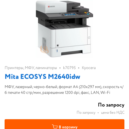
•
•
Принтеры, МФУ, ламинаторы
k70795
Kyocera
Mita ECOSYS M2640idw
МФУ, лазерный, черно-белый, формат A4 (210x297 мм), скорость ч/
б печати 40 стр/мин, разрешение 1200 dpi, факс, LAN, Wi-Fi
По запросу
По запросу
•
цена без НДС
В корзину