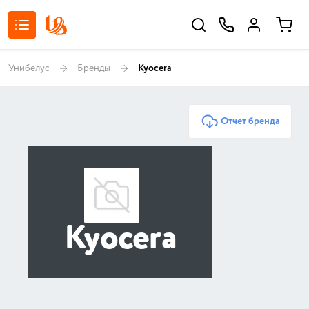
Унибелус
Бренды
Kyocera
Отчет бренда
Kyocera