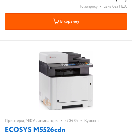
По запросу
•
цена без НДС
В корзину
•
•
Принтеры, МФУ, ламинаторы
k70484
Kyocera
ECOSYS M5526cdn