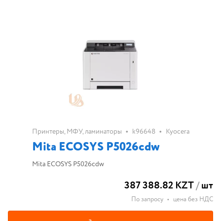
•
•
Принтеры, МФУ, ламинаторы
k96648
Kyocera
Mita ECOSYS P5026cdw
Mita ECOSYS P5026cdw
387 388.82 KZT
/
шт
По запросу
•
цена без НДС