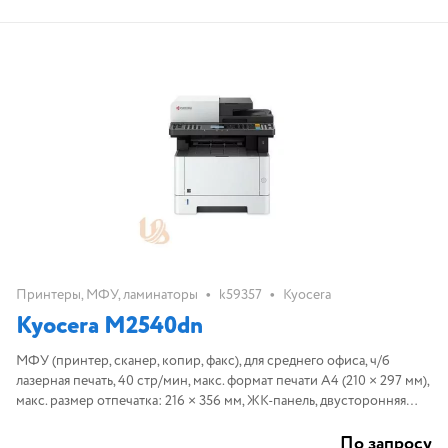
•
•
Принтеры, МФУ, ламинаторы
k59357
Kyocera
Kyocera M2540dn
МФУ (принтер, сканер, копир, факс), для среднего офиса, ч/б
лазерная печать, 40 стр/мин, макс. формат печати A4 (210 × 297 мм),
макс. размер отпечатка: 216 × 356 мм, ЖК-панель, двусторонняя
печать, интерфейсы: Ethernet (RJ-45), USB, автоподача оригин
По запросу