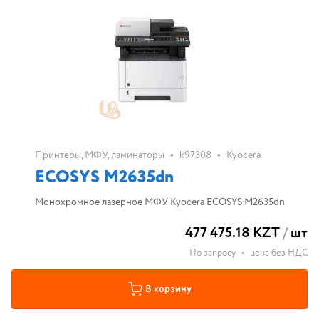
•
•
Принтеры, МФУ, ламинаторы
k97308
Kyocera
ECOSYS M2635dn
Монохромное лазерное МФУ Kyocera ECOSYS M2635dn
477 475.18 KZT
/
шт
По запросу
•
цена без НДС
В корзину