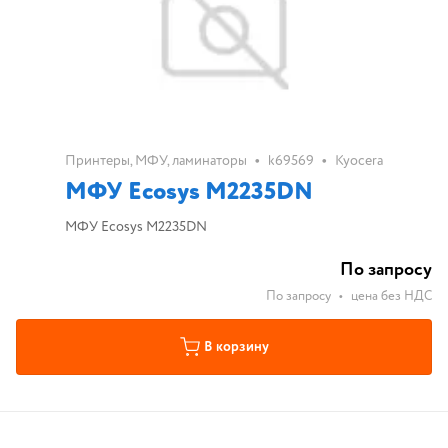
•
•
Принтеры, МФУ, ламинаторы
k69569
Kyocera
МФУ Ecosys M2235DN
МФУ Ecosys M2235DN
По запросу
По запросу
•
цена без НДС
В корзину