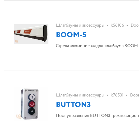
•
•
Шлагбаумы и аксессуары
k56106
Doo
BOOM-5
Стрела алюминиевая для шлагбаума BOOM
•
•
Шлагбаумы и аксессуары
k76531
Doo
BUTTON3
Пост управления BUTTON3 трехпозицио