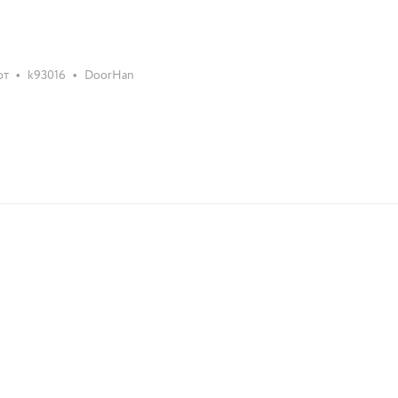
•
•
от
k93016
DoorHan