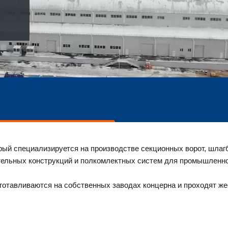
й специализируется на производстве секционных ворот, шлагба
ительных конструкций и полкомлектных систем для промышленно
готавливаются на собственных заводах концерна и проходят жес