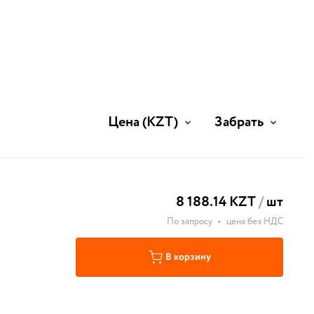
Цена
(KZT)
Забрать
8 188.14 KZT
/
шт
По запросу
•
цена без НДС
В корзину