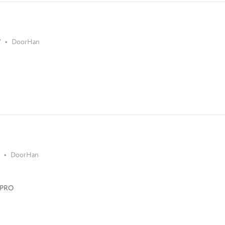
•
7
DoorHan
•
DoorHan
 PRO