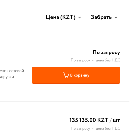
Цена
(KZT)
Забрать
По запросу
По запросу
•
цена без НДС
ения сетевой
В корзину
нагрузки
135 135.00 KZT
/
шт
По запросу
•
цена без НДС