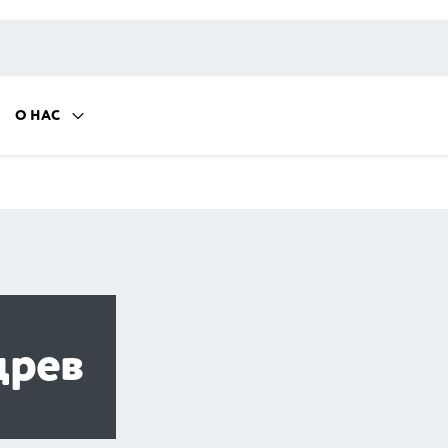
О НАС
древ