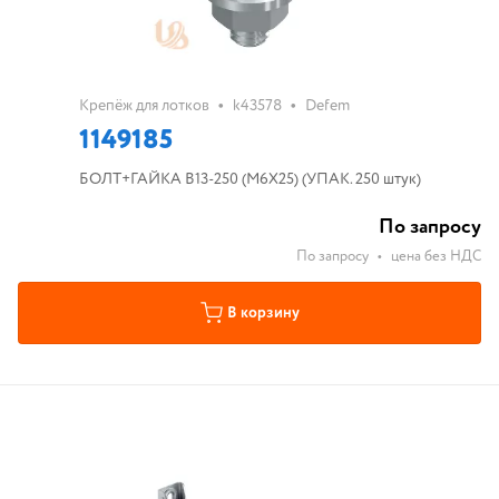
•
•
Крепёж для лотков
k43578
Defem
1149185
БОЛТ+ГАЙКА В13-250 (М6Х25) (УПАК. 250 штук)
По запросу
По запросу
•
цена без НДС
В корзину