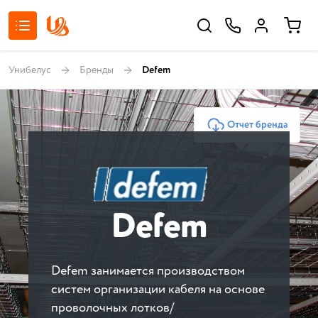
Унибелус
Бренды
Defem
Отчет бренда
Defem
Defem занимается производством
систем организации кабеля на основе
проволочных лотков/