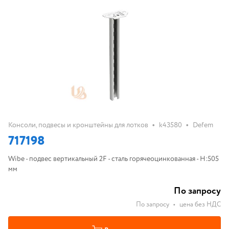
•
•
Консоли, подвесы и кронштейны для лотков
k43580
Defem
717198
Wibe - подвес вертикальный 2F - сталь горячеоцинкованная - H:505
мм
По запросу
По запросу
•
цена без НДС