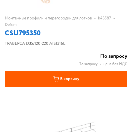
•
•
Монтажные профили и перегородки для лотков
k43587
Defem
CSU795350
ТРАВЕРСА D35/120-220 AISI316L
По запросу
По запросу
•
цена без НДС
В корзину