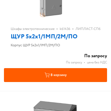
•
•
Шкафы электротехнические
k61436
ЛИПЛАСТ-СПб
ЩУР 5х2х1/1МП/2М/ПО
Корпус ЩУР 5х2х1/1МП/2М/ПО
По запросу
По запросу
•
цена без НДС
В корзину