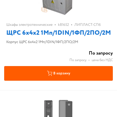
•
•
Шкафы электротехнические
k81652
ЛИПЛАСТ-СПб
ЩРС 6х4х2 1Мп/1DIN/1ФП/2ПО/2М
Корпус ЩРС 6х4х2 1Мп/1DIN/1ФП/2ПО/2М
По запросу
По запросу
•
цена без НДС
В корзину