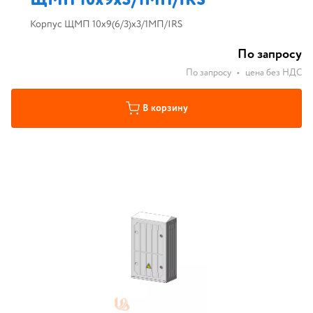
ЩМП 10х9х3/1МП/IRS
Корпус ЩМП 10х9(6/3)х3/1МП/IRS
По запросу
По запросу
•
цена без НДС
В корзину