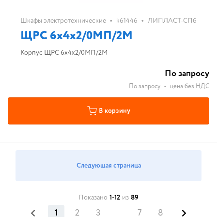
•
•
Шкафы электротехнические
k61446
ЛИПЛАСТ-СПб
ЩРС 6х4х2/0МП/2М
Корпус ЩРС 6х4х2/0МП/2М
По запросу
По запросу
•
цена без НДС
В корзину
Следующая страница
Показано
1-12
из
89
1
2
3
7
8
...