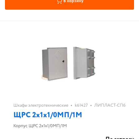
В корзину
•
•
Шкафы электротехнические
k61427
ЛИПЛАСТ-СПб
ЩРС 2х1х1/0МП/1М
Корпус ЩРС 2х1х1/0МП/1М