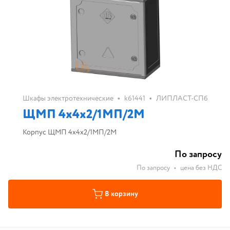
•
•
Шкафы электротехнические
k61441
ЛИПЛАСТ-СПб
ЩМП 4х4х2/1МП/2М
Корпус ЩМП 4х4х2/1МП/2М
По запросу
По запросу
•
цена без НДС
В корзину