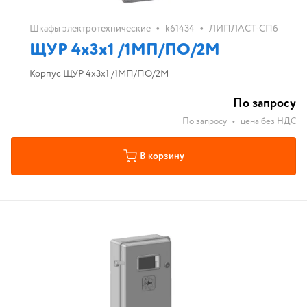
•
•
Шкафы электротехнические
k61434
ЛИПЛАСТ-СПб
ЩУР 4х3х1 /1МП/ПО/2М
Корпус ЩУР 4х3х1 /1МП/ПО/2М
По запросу
По запросу
•
цена без НДС
В корзину