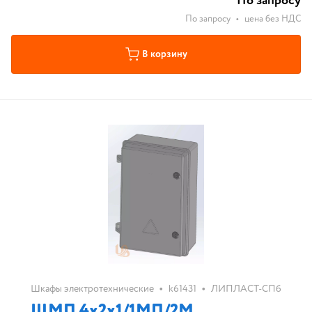
По запросу
По запросу
•
цена без НДС
В корзину
•
•
Шкафы электротехнические
k61431
ЛИПЛАСТ-СПб
ЩМП 4х2х1/1МП/2М