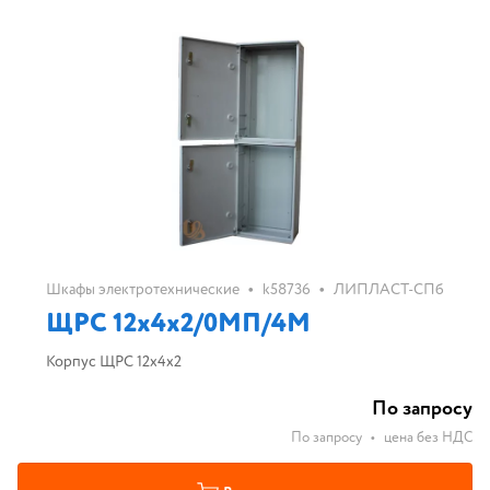
•
•
Шкафы электротехнические
k58736
ЛИПЛАСТ-СПб
ЩРС 12х4х2/0МП/4М
Корпус ЩРС 12х4х2
По запросу
По запросу
•
цена без НДС