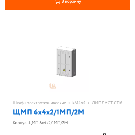
В корзину
•
•
Шкафы электротехнические
k61444
ЛИПЛАСТ-СПб
ЩМП 6х4х2/1МП/2М
Корпус ЩМП 6х4х2/1МП/2М