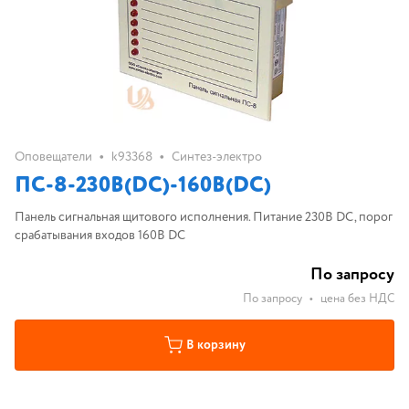
•
•
Оповещатели
k93368
Синтез-электро
ПС-8-230В(DC)-160В(DC)
Панель сигнальная щитового исполнения. Питание 230В DC, порог
срабатывания входов 160В DC
По запросу
По запросу
•
цена без НДС
В корзину