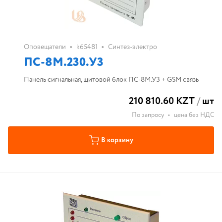
•
•
Оповещатели
k65481
Синтез-электро
ПС-8М.230.У3
Панель сигнальная, щитовой блок ПС-8М.УЗ + GSM связь
210 810.60 KZT
/
шт
По запросу
•
цена без НДС
В корзину