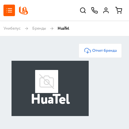
Унибелус
Бренды
HuaTel
Отчет бренда
HuaTel