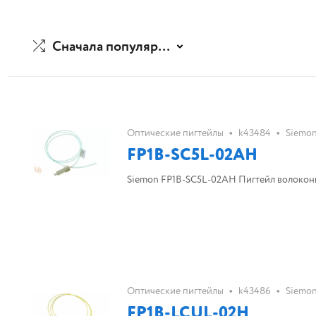
Сначала популярные
•
•
Оптические пигтейлы
k43484
Siemo
FP1B-SC5L-02AH
Siemon FP1B-SC5L-02AH Пигтейл волоконно-
•
•
Оптические пигтейлы
k43486
Siemo
FP1B-LCUL-02H