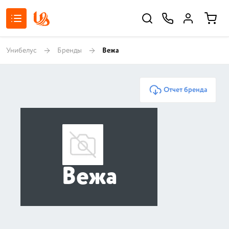
Унибелус
Бренды
Вежа
Отчет бренда
Вежа