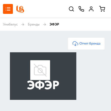
Унибелус
Бренды
ЭФЭР
Отчет бренда
ЭФЭР