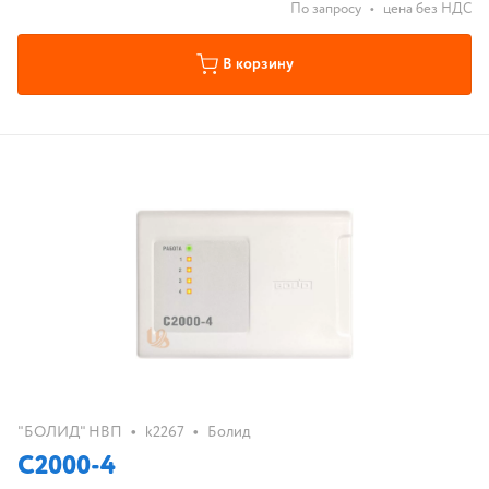
По запросу
•
цена без НДС
В корзину
•
•
"БОЛИД" НВП
k2267
Болид
С2000-4