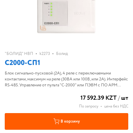
•
•
"БОЛИД" НВП
k2273
Болид
С2000-СП1
Блок сигнально-пусковой (2А), 4 реле с переключаемыми
контактами, максимум на реле (30ВА или 100В, или 2А). Интерфейс
RS-485. Управление от пульта "С-2000" или ПЭВМ с ПО АРМ
"Орион"
17 592.39 KZT
/
шт
По запросу
•
цена без НДС
В корзину