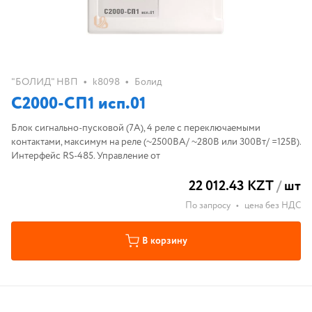
•
•
"БОЛИД" НВП
k8098
Болид
С2000-СП1 исп.01
Блок сигнально-пусковой (7А), 4 реле с переключаемыми
контактами, максимум на реле (~2500ВА/ ~280В или 300Вт/ =125В).
Интерфейс RS-485. Управление от
22 012.43 KZT
/
шт
По запросу
•
цена без НДС
В корзину