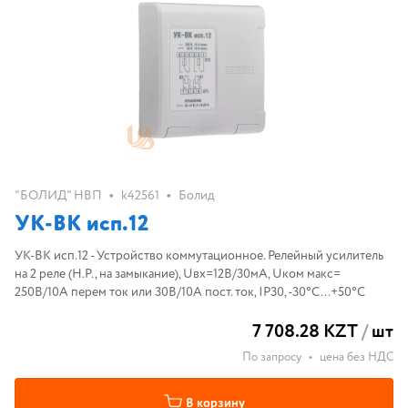
•
•
"БОЛИД" НВП
k42561
Болид
УК-ВК исп.12
УК-ВК исп.12 - Устройство коммутационное. Релейный усилитель
на 2 реле (Н.Р., на замыкание), Uвх=12В/30мА, Uком макс=
250В/10А перем ток или 30В/10А пост. ток, IP30, -30°С...+50°С
7 708.28 KZT
/
шт
По запросу
•
цена без НДС
В корзину