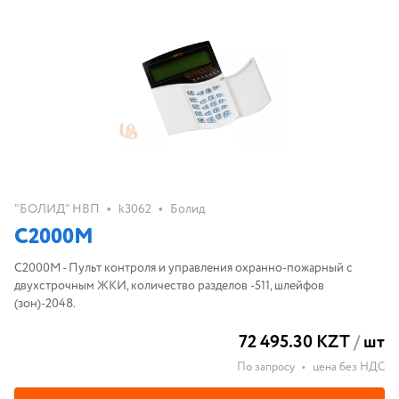
•
•
"БОЛИД" НВП
k3062
Болид
С2000М
С2000М - Пульт контроля и управления охранно-пожарный с
двухстрочным ЖКИ, количество разделов -511, шлейфов
(зон)-2048.
72 495.30 KZT
/
шт
По запросу
•
цена без НДС