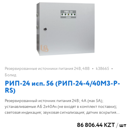
•
•
Резервированные источники питания 24В, 48В
k38665
Болид
РИП-24 исп. 56 (РИП-24-4/40М3-Р-
RS)
Резервированный источник питания 24В; 4А (мах 5А);
устанавливаемые АБ 2х40Ач (не входят в комплект поставки);
световая индикация; звуковая сигнализация; датчик вскрытия
корпуса; защита: от перенапряжения, от КЗ, от переполюсовки
86 806.44 KZT
/
шт
АБ; интерфейс RS-485.