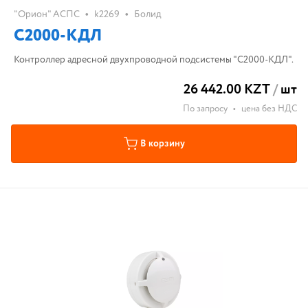
•
•
"Орион" АСПС
k2269
Болид
С2000-КДЛ
Контроллер адресной двухпроводной подсистемы "С2000-КДЛ".
26 442.00 KZT
/
шт
По запросу
•
цена без НДС
В корзину