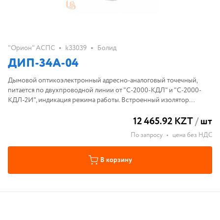
•
•
"Орион" АСПС
k33039
Болид
ДИП-34А-04
Дымовой оптикоэлектронный адресно-аналоговый точечный,
питается по двухпроводной линии от "С-2000-КДЛ" и "С-2000-
КДЛ-2И", индикация режима работы. Встроенный изолятор
короткого замыкания. IP41, 100х47 мм, - 30 до + 55
12 465.92 KZT
/
шт
По запросу
•
цена без НДС
В корзину