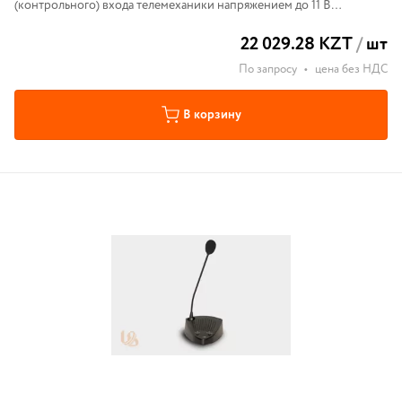
(контрольного) входа телемеханики напряжением до 11 В
постоянного тока. редназначены для установки на DIN-рельс 35мм.
22 029.28 KZT
/
шт
По запросу
•
цена без НДС
В корзину