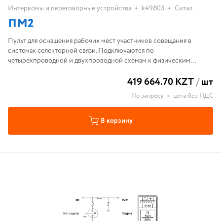
•
•
Интеркомы и переговорные устройства
k49803
Ситал
ПМ2
Пульт для оснащения рабочих мест участников совещания в
системах селекторной связи. Подключаются по
четырехпроводной и двухпроводной схемам к физическим
линиям и каналам ТЧ. В комплекте с колонками
419 664.70 KZT
/
шт
По запросу
•
цена без НДС
В корзину