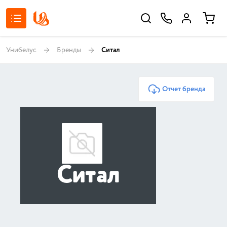
Унибелус
Бренды
Ситал
Отчет бренда
Ситал