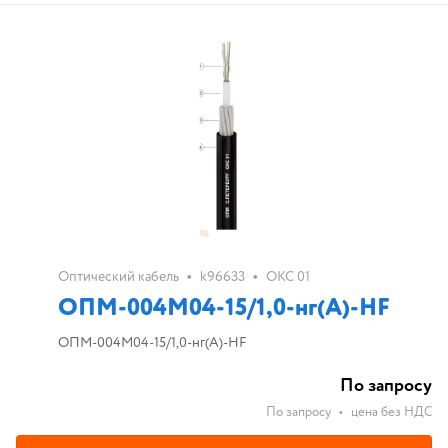
•
•
Оптический кабель
k96633
ОКС 01
ОПМ-004М04-15/1,0-нг(А)-HF
ОПМ-004М04-15/1,0-нг(А)-HF
По запросу
По запросу
•
цена без НДС