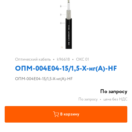
•
•
Оптический кабель
k96618
ОКС 01
ОПМ-004Е04-15/1,5-Х-нг(А)-HF
ОПМ-004Е04-15/1,5-Х-нг(А)-HF
По запросу
По запросу
•
цена без НДС
В корзину