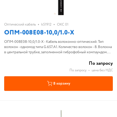
•
•
Оптический кабель
k51912
ОКС 01
ОПМ-008E08-10,0/1.0-Х
ОПМ-008E08-10,0/1.0-Х - Кабель волоконно-оптический. Тип
волокон - одномод типа G.657.А1. Количество волокон - 8. Волокна
в центральной трубке, заполненной гиброфобный компаундом.
Пучков - 8. Внутренняя оболочка - полиэтилен. Броня - броня
срутки
По запросу
По запросу
•
цена без НДС
В корзину