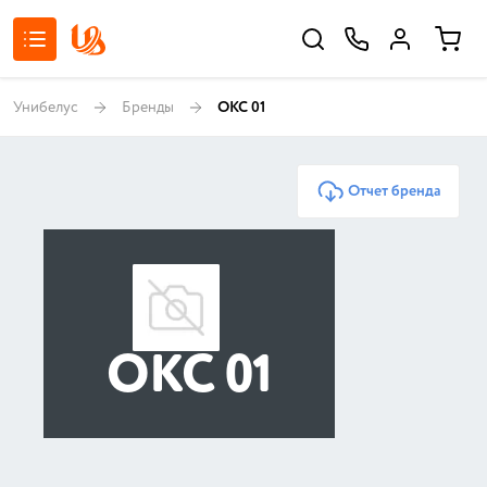
Унибелус
Бренды
ОКС 01
Отчет бренда
ОКС 01