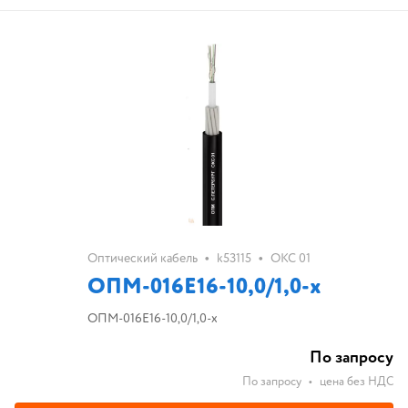
•
•
Оптический кабель
k53115
ОКС 01
ОПМ-016E16-10,0/1,0-х
ОПМ-016E16-10,0/1,0-х
По запросу
По запросу
•
цена без НДС