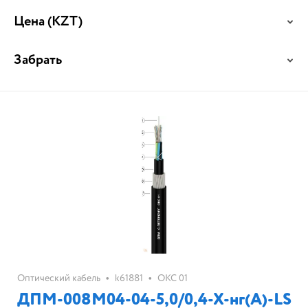
Цена
(KZT)
Забрать
•
•
Оптический кабель
k61881
ОКС 01
ДПМ-008М04-04-5,0/0,4-Х-нг(А)-LS