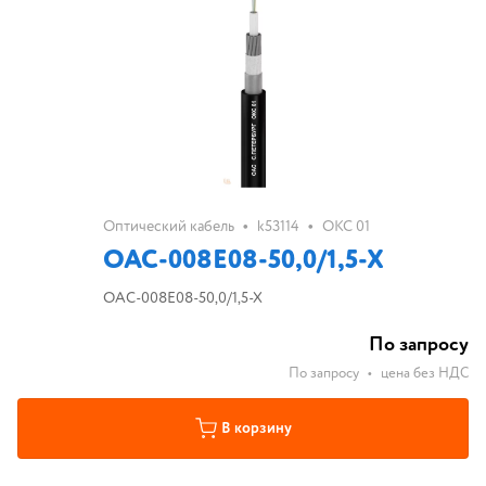
•
•
Оптический кабель
k53114
ОКС 01
ОАС-008Е08-50,0/1,5-Х
ОАС-008Е08-50,0/1,5-Х
По запросу
По запросу
•
цена без НДС
В корзину