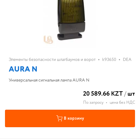
•
•
Элементы безопасности шлагбаумов и ворот
k93650
DEA
AURA N
Универсальная сигнальная лампа AURA N
20 589.66 KZT
/
шт
По запросу
•
цена без НДС
В корзину