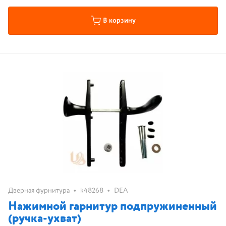
В корзину
•
•
Дверная фурнитура
k48268
DEA
Нажимной гарнитур подпружиненный
(ручка-ухват)