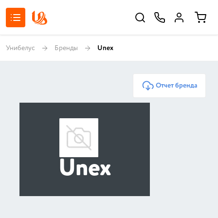
Унибелус
Бренды
Unex
Отчет бренда
Unex