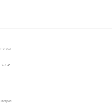
нтеграл
02-К-И
нтеграл