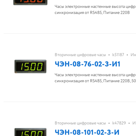
Часы электронные настенные высота цифры
синхронизация от RS485, Питание 220В
•
•
Вторичные цифровые часы
k51187
Ин
ЧЭН-08-76-02-З-И1
Часы электронные настенные высота цифры
синхронизация от RS485, Питание 220В, 50
•
•
Вторичные цифровые часы
k47829
И
ЧЭН-08-101-02-З-И