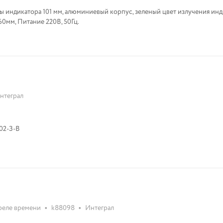
 индикатора 101 мм, алюминиевый корпус, зеленый цвет излучения инд
0мм, Питание 220В, 50Гц.
нтеграл
02-З-В
•
•
реле времени
k88098
Интеграл