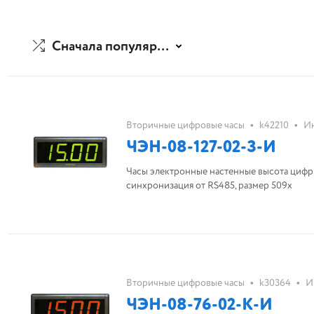
Сначала популярные
•
•
Вторичные цифровые часы
k42210
Ин
ЧЭН-08-127-02-З-И
Часы электронные настенные высота цифры
синхронизация от RS485, размер 509х
•
•
Вторичные цифровые часы
k30364
И
ЧЭН-08-76-02-К-И