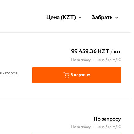
Цена
(KZT)
Забрать
99 459.36 KZT
/
шт
По запросу
•
цена без НДС
икаторов,
В корзину
По запросу
По запросу
•
цена без НДС