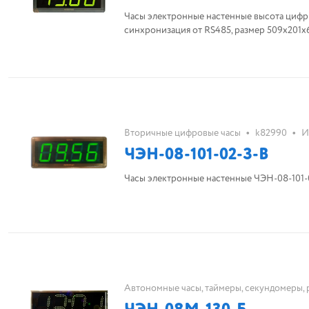
Часы электронные настенные высота цифры
синхронизация от RS485, размер 509х201х6
•
•
Вторичные цифровые часы
k82990
И
ЧЭН-08-101-02-З-В
Часы электронные настенные ЧЭН-08-101-
Автономные часы, таймеры, секундомеры, 