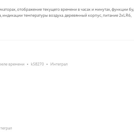
аторах, отображение текущего времени в часах и минутах, функции бу
а, индикации температуры воздуха. деревянный корпус, питание 2хLR6,
•
•
реле времени
k58270
Интеграл
теграл