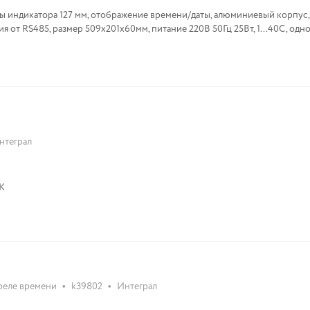
ы индикатора 127 мм, отображение времени/даты, алюминиевый корпус,
я от RS485, размер 509х201х60мм, питание 220В 50Гц 25Вт, 1...40С, одн
нтеграл
-К
•
•
реле времени
k39802
Интеграл