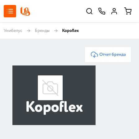
Унибелус
Бренды
Kopoflex
Отчет бренда
Kopoflex