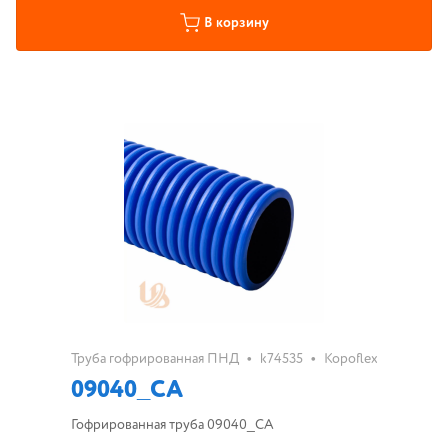
В корзину
•
•
Труба гофрированная ПНД
k74535
Kopoflex
09040_CA
Гофрированная труба 09040_CA