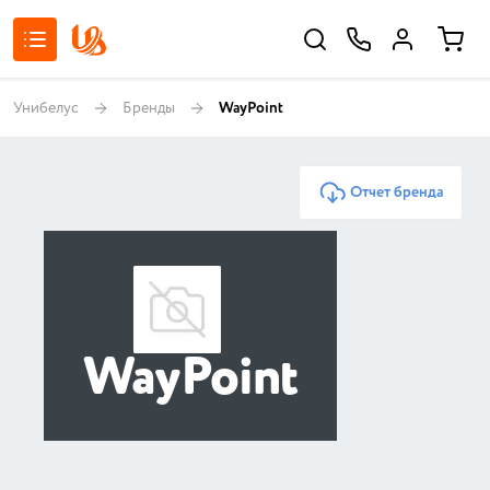
Унибелус
Бренды
WayPoint
Отчет бренда
WayPoint