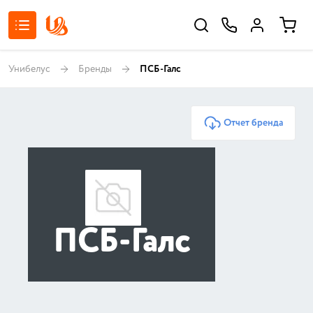
Унибелус
Бренды
ПСБ-Галс
Отчет бренда
ПСБ-Галс