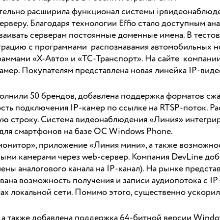
тельно расширила функционал системы ipвидеонаблюде
рверу. Благодаря технологии Effio стало доступным а
аивать серверам постоянные доменные имена. В тесто
рацию с программами распознавания автомобильных н
ммами «Х-Авто» и «ТС-Транспорт». На сайте компании
амер. Покупателям представлена новая линейка IP-ви
лнили 50 брендов, добавлена поддержка форматов сжа
ость подключения IP-камер по ссылке на RTSP-поток. 
ю строку. Система видеонаблюдения «Линия» интегрир
 для смартфонов на базе ОС Windows Phone.
онитор», приложение «Линия мини», а также возможност
ыми камерами через web-сервер. Компания DevLine доб
ены аналогового канала на IP-канал). На рынке предст
ована возможность получения и записи аудиопотока с I
лах локальной сети. Помимо этого, существенно ускори
а, а также добавлена поддержка 64-битной версии Win