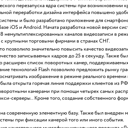
ческого перезапуска ядра системы при возникновении к
ельной переработки дизайна интерфейса повышено удоб
системы и было разработано приложение для смартфоно
зе iOS и Android. Начата разработка новой версии сис
ь 8 немультиплексированных каналов видеозаписи в реж
 с крупными торговыми фирмами в странах СНГ.
то позволило значительно повысить качество видеозап
личество записываемых кадров до 25 в секунду. Также б
льно расширен список поворотных камер, поддерживаем
ние технологий Flash позволило предложить рынку гра
осматривать изображение в режиме реального времени 
 была открыта горячая линия поддержки клиентов из РФ и
оворотными камерами при помощи четырех самых распр
кси-серверы.. Кроме того, создание собственного форм
на современную элементную базу. Также был внедрен м
стемы при фиксации камерой того или иного события.