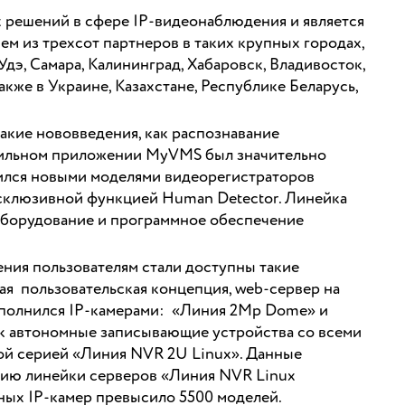
 решений в сфере IP-видеонаблюдения и является
ем из трехсот партнеров в таких крупных городах,
Удэ, Самара, Калининград, Хабаровск, Владивосток,
же в Украине, Казахстане, Республике Беларусь,
акие нововведения, как распознавание
обильном приложении MyVMS был значительно
ился новыми моделями видеорегистраторов
ксклюзивной функцией Human Detector. Линейка
оборудование и программное обеспечение
ния пользователям стали доступны такие
ая пользовательская концепция, web-сервер на
ополнился IP-камерами: «Линия 2Mp Dome» и
ак автономные записывающие устройства со всеми
ой серией «Линия NVR 2U Linux». Данные
нию линейки серверов «Линия NVR Linux
ных IP-камер превысило 5500 моделей.