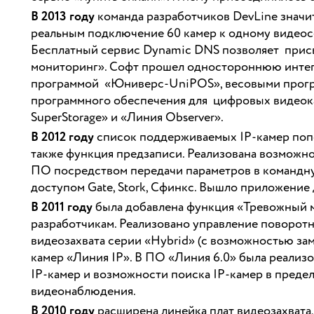
В 2013 году
команда разработчиков DevLine значи
реальным подключение 60 камер к одному видеосе
Бесплатный сервис Dynamic DNS позволяет присв
мониторинг». Софт прошел одностороннюю интег
программой «Юниверс-UniPOS», весовыми програ
программного обеспечения для цифровых видеок
SuperStorage» и «Линия Observer».
В 2012 году
список поддерживаемых IP-камер попо
также функция предзаписи. Реализована возможн
ПО посредством передачи параметров в командну
доступом Gate, Stork, Сфинкс. Вышло приложение
В 2011 году
была добавлена функция «Тревожный м
разработчикам. Реализовано управление поворотн
видеозахвата серии «Hybrid» (с возможностью зам
камер «Линия IP». В ПО «Линия 6.0» была реализ
IP-камер и возможности поиска IP-камер в преде
видеонаблюдения.
В 2010 году
расширена линейка плат видеозахват