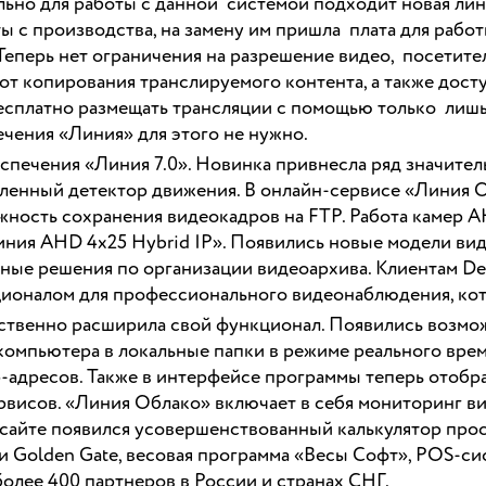
льно для работы с данной системой подходит новая ли
ты с производства, на замену им пришла плата для рабо
Теперь нет ограничения на разрешение видео, посетител
 от копирования транслируемого контента, а также до
 бесплатно размещать трансляции с помощью только ли
чения «Линия» для этого не нужно.
спечения «Линия 7.0». Новинка привнесла ряд значите
ленный детектор движения. В онлайн-сервисе «Линия 
жность сохранения видеокадров на FTP. Работа камер 
иния AHD 4х25 Hybrid IP». Появились новые модели вид
ые решения по организации видеоархива. Клиентам Dev
оналом для профессионального видеонаблюдения, кото
ственно расширила свой функционал. Появились возмож
 компьютера в локальные папки в режиме реального вр
-адресов. Также в интерфейсе программы теперь отобра
рвисов. «Линия Облако» включает в себя мониторинг в
 сайте появился усовершенствованный калькулятор про
 Golden Gate, весовая программа «Весы Софт», POS-си
олее 400 партнеров в России и странах СНГ.