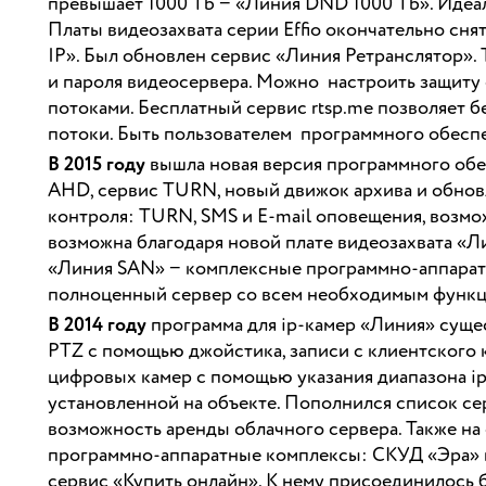
превышает 1000 Tb − «Линия DND 1000 Tb». Идеа
Платы видеозахвата серии Effio окончательно сня
IP». Был обновлен сервис «Линия Ретранслятор». 
и пароля видеосервера. Можно настроить защиту
потоками. Бесплатный сервис rtsp.me позволяет
потоки. Быть пользователем программного обеспе
В 2015 году
вышла новая версия программного обе
AHD, сервис TURN, новый движок архива и обнов
контроля: TURN, SMS и E-mail оповещения, возмо
возможна благодаря новой плате видеозахвата «Л
«Линия SAN» − комплексные программно-аппаратн
полноценный сервер со всем необходимым функци
В 2014 году
программа для ip-камер «Линия» суще
PTZ с помощью джойстика, записи с клиентского
цифровых камер с помощью указания диапазона ip
установленной на объекте. Пополнился список се
возможность аренды облачного сервера. Также на
программно-аппаратные комплексы: СКУД «Эра» и
сервис «Купить онлайн». К нему присоединилось б