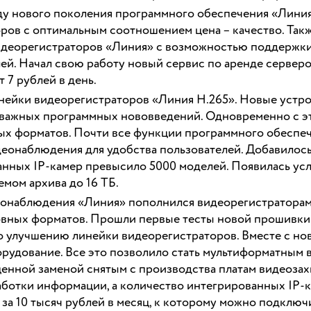
ду нового поколения программного обеспечения «Линия
ров с оптимальным соотношением цена – качество. Та
идеорегистраторов «Линия» с возможностью поддержки
ей. Начал свою работу новый сервис по аренде сервер
 7 рублей в день.
нейки видеорегистраторов «Линия H.265». Новые устр
д важных программных нововведений. Одновременно с э
ных форматов. Почти все функции программного обеспе
деонаблюдения для удобства пользователей. Добавилос
анных IP-камер превысило 5000 моделей. Появилась усл
мом архива до 16 ТБ.
онаблюдения «Линия» пополнился видеорегистраторами
новных форматов. Прошли первые тесты новой прошивки
о улучшению линейки видеорегистраторов. Вместе с но
борудование. Все это позволило стать мультиформатны
енной заменой снятым с производства платам видеозах
ботки информации, а количество интегрированных IP-к
за 10 тысяч рублей в месяц, к которому можно подключ