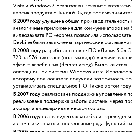
Vista и Windows 7. Реализован механизм автомати
версия продукта «Линия 6.0», где помимо значит
В 2009 году
улучшена общая производительность 
аналогичные приложения для коммуникаторов на ба
видеозахвата PCI-express позволила использоват
DevLine были заключены партнерские соглашения
В 2008 году
разработано новое ПО «Линия 5.0». Э
720 на 576 пикселов (полный кадр), увеличить ко
эффект «гребенки» (deinterlacing). Был значите
операционной системы Windows Vista. Использова
которому пользователи получили возможность пр
устанавливать специальное ПО. Также в этом году
В 2007 году
реализована поддержка управления п
реализована поддержка работы системы через про
экспорта видеоархива в несколько раз.
В 2006 году
платы видеозахвата были переведены 
автоматизировать использование ряда функций си