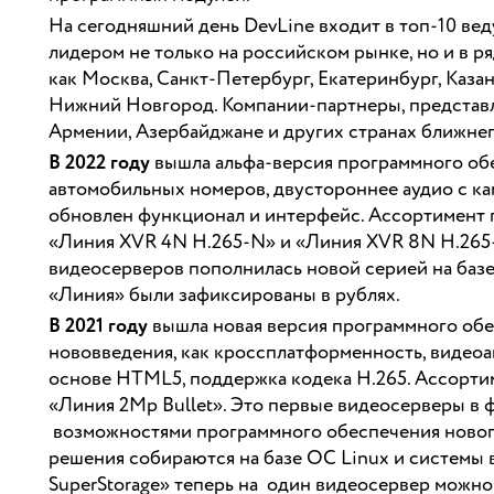
На сегодняшний день DevLine входит в топ-10 ве
лидером не только на российском рынке, но и в р
как Москва, Санкт-Петербург, Екатеринбург, Казан
Нижний Новгород. Компании-партнеры, представл
Армении, Азербайджане и других странах ближнег
В 2022 году
вышла альфа-версия программного обе
автомобильных номеров, двустороннее аудио с к
обновлен функционал и интерфейс. Ассортимент
«Линия XVR 4N H.265-N» и «Линия XVR 8N H.265-
видеосерверов пополнилась новой серией на ба
«Линия» были зафиксированы в рублях.
В 2021 году
вышла новая версия программного обе
нововведения, как кроссплатформенность, видеоа
основе HTML5, поддержка кодека H.265. Ассорт
«Линия 2Mp Bullet». Это первые видеосерверы в 
возможностями программного обеспечения новог
решения собираются на базе ОС Linux и системы
SuperStorage» теперь на один видеосервер можно