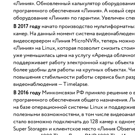
«Линия». Обновленный калькулятор оборудования 
программного обеспечения «Линия». А новый серви
оборудование «Линия» по гарантии. Увеличен спе
В 2017 году
начато производство мультиформатных
камер. На данный момент система видеонаблюден
видеосервером «Линия MicroNVR», теперь можно 
«Линия» на Linux, которая позволит снизить сто
уже уменьшилась цена на услугу «Аренда облачно
поддерживает работу электронной карты объекта 
более удобны для работы на крупных объектах. Чи
повышения стабильности работы сервиса был разр
видеонаблюдения — Timelapse.
В 2016 году
Минкомсвязи РФ приняло решение о в
программного обеспечения общего назначения. Л
на базе операционной системы Linux и поддерж
полезными возможностями, в том числе видеоанал
стало возможно подключать до 128 камер к одном
Super Storage» и клиентское место «Линия Obser