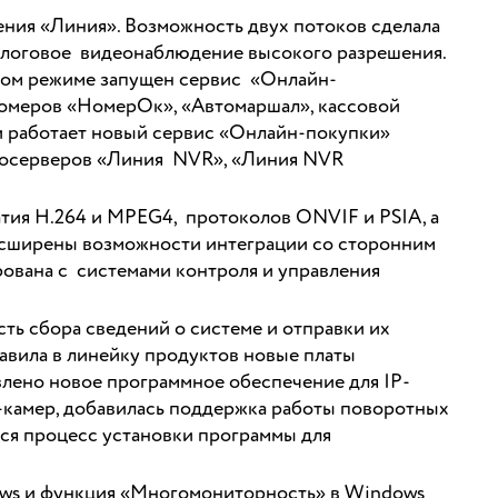
ния «Линия». Возможность двух потоков сделала
налоговое видеонаблюдение высокого разрешения.
вом режиме запущен сервис «Онлайн-
омеров «НомерОк», «Автомаршал», кассовой
 работает новый сервис «Онлайн-покупки»
деосерверов «Линия NVR», «Линия NVR
тия H.264 и MPEG4, протоколов ONVIF и PSIA, а
Расширены возможности интеграции со сторонним
ована с системами контроля и управления
ь сбора сведений о системе и отправки их
авила в линейку продуктов новые платы
авлено новое программное обеспечение для IP-
P-камер, добавилась поддержка работы поворотных
лся процесс установки программы для
dows и функция «Многомониторность» в Windows