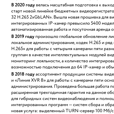
В 2020 году
велась масштабная подготовка к выхо
старт новой линейке бюджетных видеорегистрато
32 H.265 2xGbLAN». Вышла новая прошивка для в
интегрированных IP-камер превысило 5400 модел
автоматизированная работа и посуточная аренда от
В 2019 году
произошло глобальное обновление ли
локальное администрирование, кодек H.265 и ря
H.265» для работы с четырьмя камерами пяти раз
группам в качестве интеллектуальных модулей ви
мониторинг лояльности, а количество интегриров
возможностью подключения до 64 IP-камер и объе
В 2018 году
ассортимент продукции системы виде
и «Линия XVR 8» для работы с камерами пяти ос
администрирования. Проведена большая работа п
расширенная трехгодичная гарантия на данное о
для гибридных систем видеонаблюдения и полноц
интегрированных программ — систем сбора и обра
новая услуга: выделенный TURN-сервер 100 Мб/с 