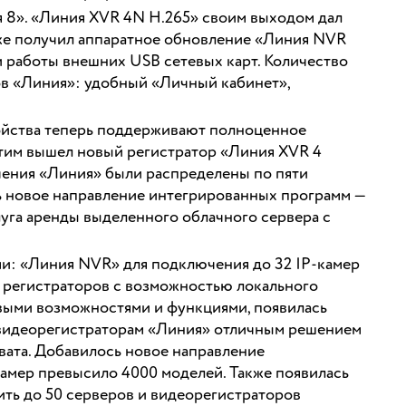
 8». «Линия XVR 4N H.265» своим выходом дал
кже получил аппаратное обновление «Линия NVR
 работы внешних USB сетевых карт. Количество
ов «Линия»: удобный «Личный кабинет»,
ойства теперь поддерживают полноценное
тим вышел новый регистратор «Линия XVR 4
чения «Линия» были распределены по пяти
ь новое направление интегрированных программ —
уга аренды выделенного облачного сервера с
: «Линия NVR» для подключения до 32 IP-камер
 регистраторов с возможностью локального
выми возможностями и функциями, появилась
м видеорегистраторам «Линия» отличным решением
вата. Добавилось новое направление
амер превысило 4000 моделей. Также появилась
ить до 50 серверов и видеорегистраторов