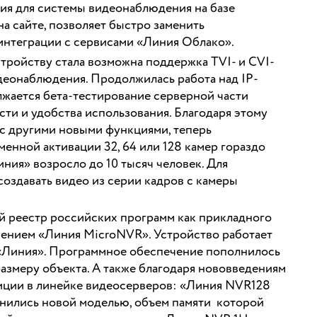
ия для системы видеонаблюдения на базе
а сайте, позволяет быстро заменить
 интеграции с сервисами «Линия Облако».
тройству стала возможна поддержка TVI- и CVI-
деонаблюдения. Продолжилась работа над IP-
жается бета-тестирование серверной части
ти и удобства использования. Благодаря этому
 с другими новыми функциями, теперь
енной активации 32, 64 или 128 камер гораздо
ния» возросло до 10 тысяч человек. Для
оздавать видео из серии кадров с камеры
 реестр российских программ как прикладного
ением «Линия MicroNVR». Устройство работает
 «Линия». Программное обеспечение пополнилось
азмеру объекта. А также благодаря нововведениям
зиции в линейке видеосерверов: «Линия NVR128
лнились новой моделью, объем памяти которой