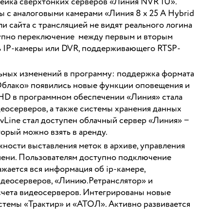
нейка сверхтонких серверов «Линия NVR 1U».
ты с аналоговыми камерами «Линия 8 х 25 А Hybrid
и сайта с трансляцией не видят реального логина
ступно переключение между первым и вторым
шь IP-камеры или DVR, поддерживающего RTSP-
льных изменений в программу: поддержка формата
Облако» появились новые функции оповещения и
AHD в программном обеспечении «Линия» стала
еосерверов, а также системы хранения данных
Line стал доступен облачный сервер «Линия» −
рый можно взять в аренду.
ности выставления меток в архиве, управления
емени. Пользователям доступно подключение
жается вся информация об ip-камере,
идеосерверов, «Линию.Ретранслятор» и
счета видеосерверов. Интегрированы новые
стемы «Трактир» и «АТОЛ». Активно развивается