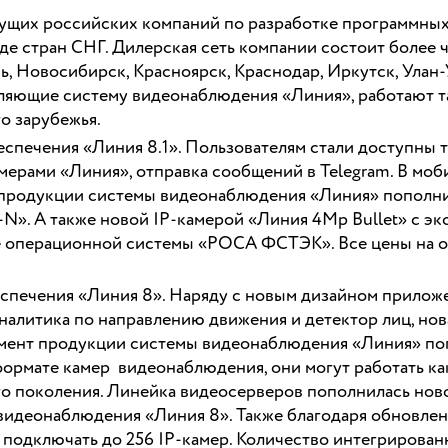
дущих российских компаний по разработке программных
яде стран СНГ. Дилерская сеть компании состоит более ч
ь, Новосибирск, Красноярск, Краснодар, Иркутск, Улан-
яющие систему видеонаблюдения «Линия», работают так
о зарубежья.
спечения «Линия 8.1». Пользователям стали доступны т
амерами «Линия», отправка сообщений в Telegram. В м
 продукции системы видеонаблюдения «Линия» пополн
N». А также новой IP-камерой «Линия 4Mp Bullet» с э
зе операционной системы «РОСА ФСТЭК». Все цены на 
спечения «Линия 8». Наряду с новым дизайном приложе
налитика по направлению движения и детектор лиц, нов
имент продукции системы видеонаблюдения «Линия» п
формате камер видеонаблюдения, они могут работать к
о поколения. Линейка видеосерверов пополнилась нов
 видеонаблюдения «Линия 8». Также благодаря обновле
 подключать до 256 IP-камер. Количество интегрирован