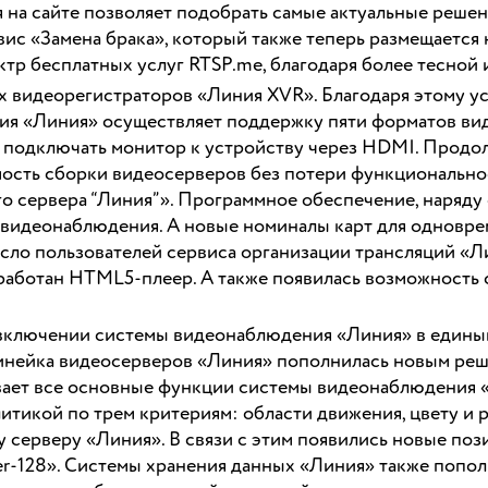
на сайте позволяет подобрать самые актуальные решен
с «Замена брака», который также теперь размещается н
ктр бесплатных услуг RTSP.me, благодаря более тесной
 видеорегистраторов «Линия XVR». Благодаря этому ус
ия «Линия» осуществляет поддержку пяти форматов ви
подключать монитор к устройству через HDMI. Продол
имость сборки видеосерверов без потери функциональнос
го сервера “Линия”». Программное обеспечение, наряду
видеонаблюдения. А новые номиналы карт для одноврем
сло пользователей сервиса организации трансляций «Ли
аботан HTML5-плеер. А также появилась возможность с
ключении системы видеонаблюдения «Линия» в единый
инейка видеосерверов «Линия» пополнилась новым реш
ивает все основные функции системы видеонаблюдения
итикой по трем критериям: области движения, цвету и р
у серверу «Линия». В связи с этим появились новые по
ver-128». Системы хранения данных «Линия» также попо