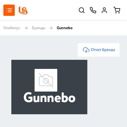
Унибелус
Бренды
Gunnebo
Отчет бренда
Gunnebo