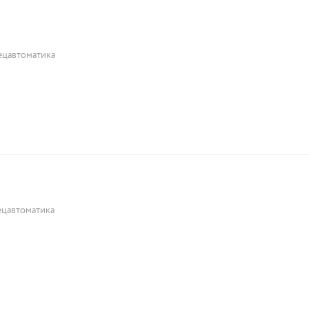
ецавтоматика
цавтоматика