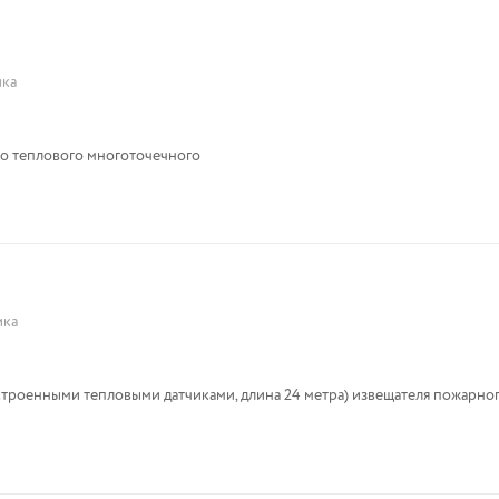
ика
го теплового многоточечного
ика
 встроенными тепловыми датчиками, длина 24 метра) извещателя пожарно