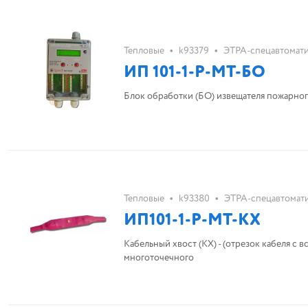
•
•
Тепловые
k93379
ЭТРА-спецавтомат
ИП 101-1-Р-МТ-БО
Блок обработки (БО) извещателя пожарно
•
•
Тепловые
k93380
ЭТРА-спецавтомат
ИП101-1-Р-МТ-КХ
Кабельный хвост (КХ) - (отрезок кабеля с
многоточечного