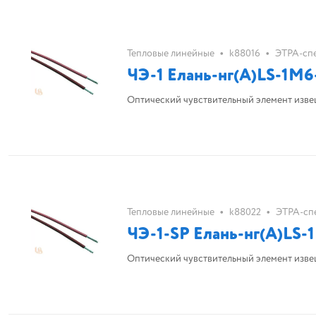
•
•
Тепловые линейные
k88016
ЭТРА-сп
ЧЭ-1 Елань-нг(А)LS-1М6
Оптический чувствительный элемент извещ
•
•
Тепловые линейные
k88022
ЭТРА-сп
ЧЭ-1-SP Елань-нг(А)LS-
Оптический чувствительный элемент извещ