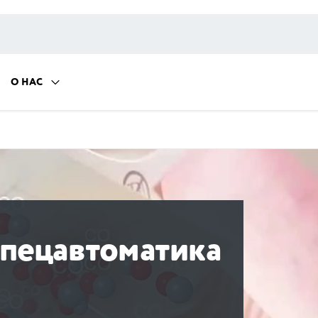
О НАС
пецавтоматика