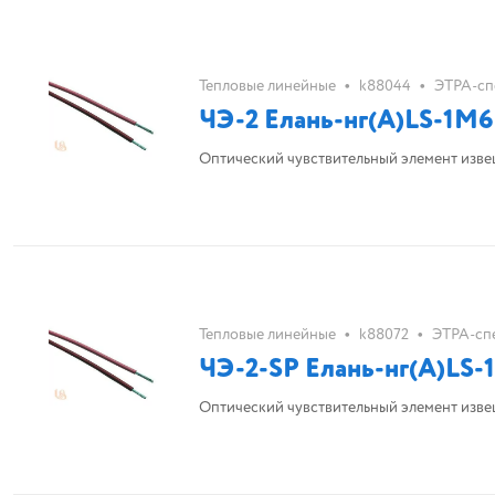
•
•
Тепловые линейные
k88044
ЭТРА-сп
ЧЭ-2 Елань-нг(А)LS-1М6
Оптический чувствительный элемент извещ
•
•
Тепловые линейные
k88072
ЭТРА-сп
ЧЭ-2-SP Елань-нг(А)LS
Оптический чувствительный элемент извещ