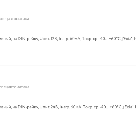
спецавтоматика
ый, на DIN-рейку, Uпит. 12В, Iнагр. 60мА, Tокр. ср. -40…+60°С, [Exia]IIC
спецавтоматика
ый, на DIN-рейку, Uпит. 24В, Iнагр. 60мА, Tокр. ср. -40…+60°С, [Exia]IIC