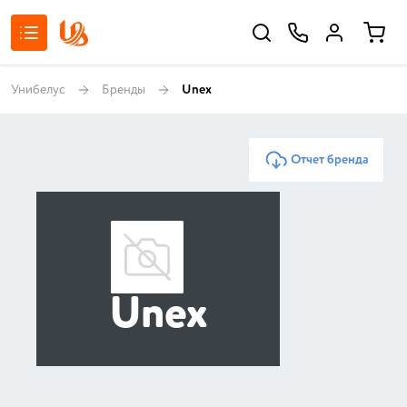
Унибелус
Бренды
Unex
Отчет бренда
Unex