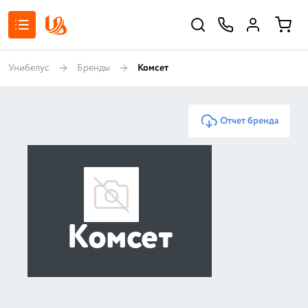
Унибелус
Бренды
Комсет
Отчет бренда
Комсет