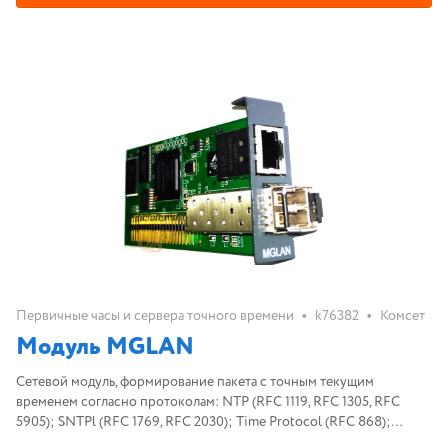
•
•
Первичные часы и сервера точного времени
k76382
Комсет
Модуль MGLAN
Сетевой модуль, формирование пакета с точным текущим
временем согласно протоколам: NTP (RFC 1119, RFC 1305, RFC
5905); SNTPl (RFC 1769, RFC 2030); Time Protocol (RFC 868);
Daytime Protocol (RFC 867), Скорость обмена данными 1000 Мбит/