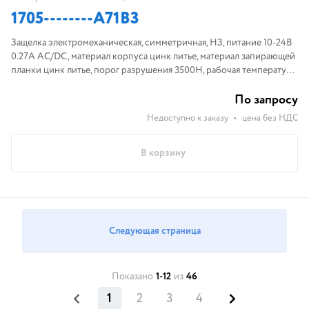
1705--------A71B3
Защелка электромеханическая, симметричная, НЗ, питание 10-24В
0.27А AC/DC, материал корпуса цинк литье, материал запирающей
планки цинк литье, порог разрушения 3500Н, рабочая температура
-15...+40°С, размер 20,5x75x28мм
По запросу
Недоступно к заказу
•
цена без НДС
В корзину
Следующая страница
Показано
1-12
из
46
1
2
3
4