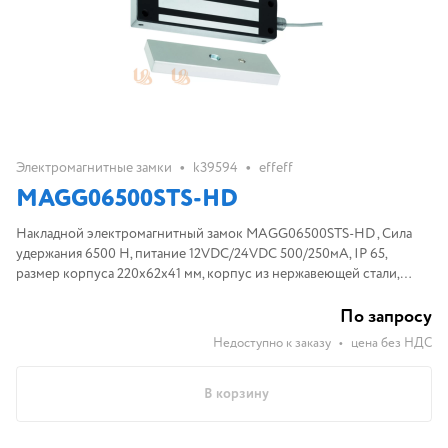
•
•
Электромагнитные замки
k39594
effeff
MAGG06500STS-HD
Накладной электромагнитный замок MAGG06500STS-HD , Сила
удержания 6500 Н, питание 12VDC/24VDC 500/250мА, IP 65,
размер корпуса 220х62х41 мм, корпус из нержавеющей стали,
датчик хола для контроля блокировки, подключение - кабель
длиной 0,9м
По запросу
Недоступно к заказу
•
цена без НДС
В корзину