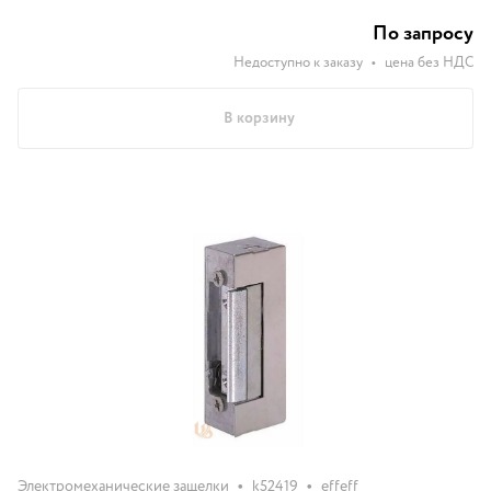
-15...+40°С, размер 20,5x75x28мм
По запросу
Недоступно к заказу
•
цена без НДС
В корзину
•
•
Электромеханические защелки
k52419
effeff