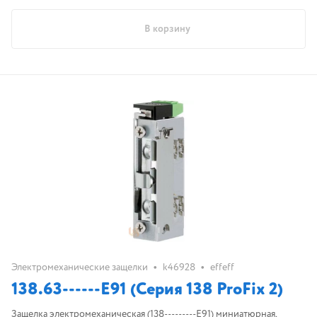
В корзину
•
•
Электромеханические защелки
k46928
effeff
138.63------E91 (Серия 138 ProFix 2)
Защелка электромеханическая (138---------E91) миниатюрная,