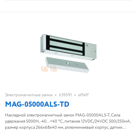
•
•
Электромагнитные замки
k39591
effeff
MAG-05000ALS-TD
Накладной электромагнитный замок MAG-05000ALS-T, Сила
удержания 5000Н, -40...+40 °C, питание 12VDC/24VDC 500/250мА,
размер корпуса 266х68х40 мм, аллюминиевый корпус, датчик
холла для контроля блокировки, светодиодная индикация,