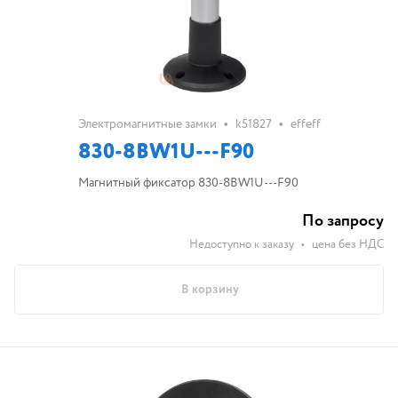
•
•
Электромагнитные замки
k51827
effeff
830-8BW1U---F90
Магнитный фиксатор 830-8BW1U---F90
По запросу
Недоступно к заказу
•
цена без НДС
В корзину