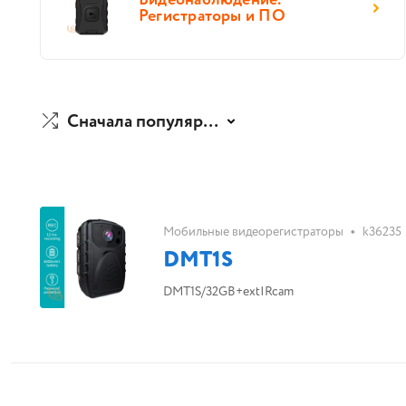
Видеонаблюдение.
Регистраторы и ПО
Сначала популярные
•
Мобильные видеорегистраторы
k36235
DMT1S
DMT1S/32GB+extIRcam