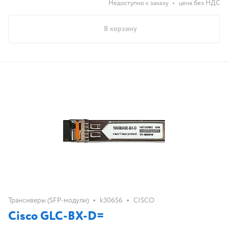
Недоступно к заказу
•
цена без НДС
В корзину
•
•
Трансиверы (SFP-модули)
k30656
CISCO
Cisco GLC-BX-D=