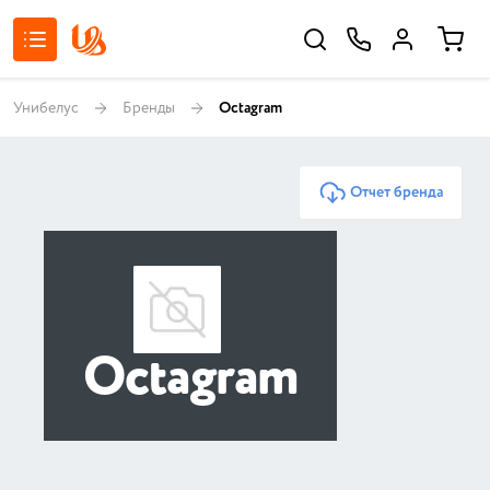
Унибелус
Бренды
Octagram
Отчет бренда
Octagram