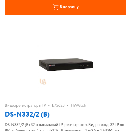
В корзину
•
•
Видеорегистраторы IP
k75623
HiWatch
DS-N332/2 (B)
DS-N332/2 (B) 32-х канальный IP-регистратор. Видеовход: 32 IP до
8Мп; Аудиовход: 1 канал RCA; Видеовыход: 1 VGA и 1 HDMI до