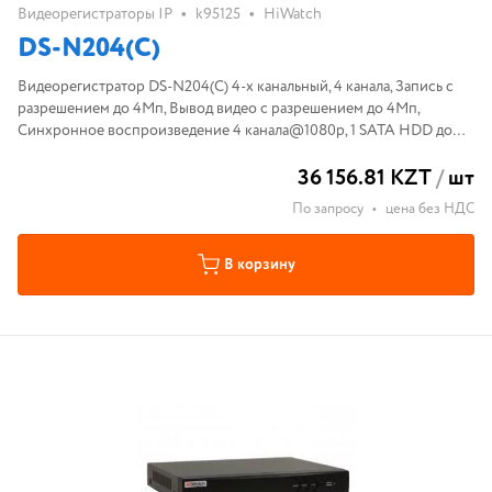
•
•
Видеорегистраторы IP
k95125
HiWatch
DS-N204(C)
Видеорегистратор DS-N204(C) 4-х канальный, 4 канала, Запись с
разрешением до 4Мп, Вывод видео с разрешением до 4Mп,
Синхронное воспроизведение 4 канала@1080р, 1 SATA HDD до
6ТБ, Сетевой интерфейс 1 RJ-45 10M/ 100M Ethernet
36 156.81 KZT
/
шт
По запросу
•
цена без НДС
В корзину