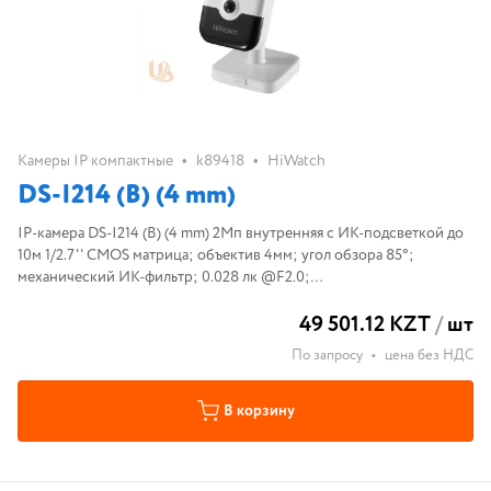
•
•
Камеры IP компактные
k89418
HiWatch
DS-I214 (B) (4 mm)
IP-камера DS-I214 (B) (4 mm) 2Мп внутренняя c ИК-подсветкой до
10м 1/2.7'' CMOS матрица; объектив 4мм; угол обзора 85°;
механический ИК-фильтр; 0.028 лк @F2.0;
H.265+/H.265/H.264+/H.264/MJPEG, DWDR, 3D DNR, HLC, BLC;
49 501.12 KZT
/
шт
встроенный микрофон/ динамик; PIR
По запросу
•
цена без НДС
В корзину