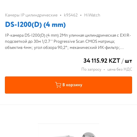
•
•
Камеры IP цилиндрические
k95462
HiWatch
DS-I200(D) (4 mm)
IP-камера DS-I200(D) (4 mm) 2Мп уличная цилиндрическая с EXIR-
подсветкой до 30м 1/2.7'' Progressive Scan CMOS матрица;
объектив 4мм; угол обзора 90,2°; механический ИК-фильтр;
0.01Лк@F2.0; H.265/H.265+/H.264/H.264+/MJPEG, ROI, DWDR; 3D
34 115.92 KZT
/
шт
DNR; BLC; Smar
По запросу
•
цена без НДС
В корзину