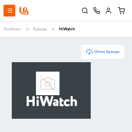
Унибелус
Бренды
HiWatch
Отчет бренда
HiWatch