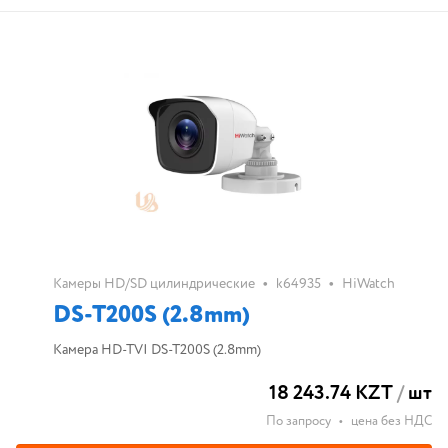
•
•
Камеры HD/SD цилиндрические
k64935
HiWatch
DS-T200S (2.8mm)
Камера HD-TVI DS-T200S (2.8mm)
18 243.74 KZT
/
шт
По запросу
•
цена без НДС