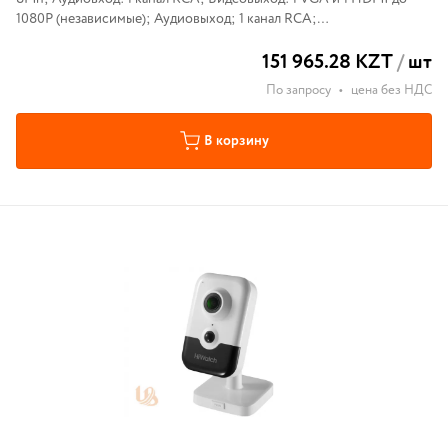
1080Р (независимые); Аудиовыход; 1 канал RCA;
ВидеосжатиеH.265+/H.265/H.264+/H.264; Входящий поток 256
151 965.28 KZT
/
шт
Мбит/с;
По запросу
•
цена без НДС
В корзину