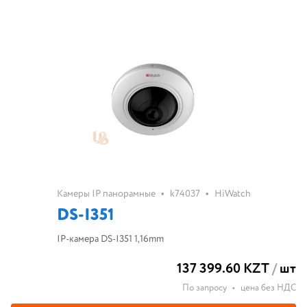
•
•
Камеры IP панорамные
k74037
HiWatch
DS-I351
IP-камера DS-I351 1,16mm
137 399.60 KZT
/
шт
По запросу
•
цена без НДС