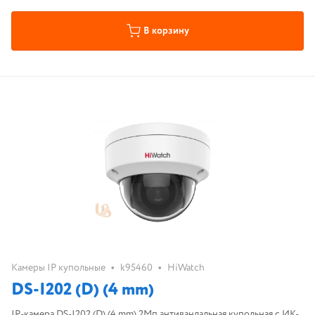
В корзину
•
•
Камеры IP купольные
k95460
HiWatch
DS-I202 (D) (4 mm)
IP-камера DS-I202 (D) (4 mm) 2Мп антивандальная купольная с ИК-