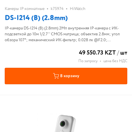
•
•
Камеры IP комнатные
k75974
HiWatch
DS-I214 (B) (2.8mm)
IP-камера DS-I214 (B) (2.8mm) 2Мп внутренняя IP-камера c ИК-
подсветкой до 10м 1/2.7'' CMOS матрица; объектив 2.8мм; угол
обзора 107°; механический ИК-фильтр; 0.028 лк @F2.0;
H.265+/H.265/H.264+/H.264/MJPEG, DWDR, 3D DNR, HLC, BLC;
49 550.73 KZT
/
шт
встроенный микрофон
По запросу
•
цена без НДС
В корзину