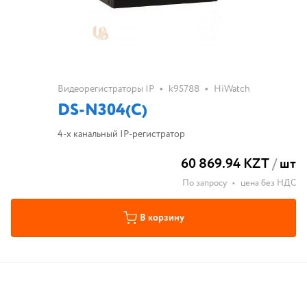
•
•
Видеорегистраторы IP
k95788
HiWatch
DS-N304(C)
4-х канальный IP-регистратор
60 869.94 KZT
/
шт
По запросу
•
цена без НДС
В корзину