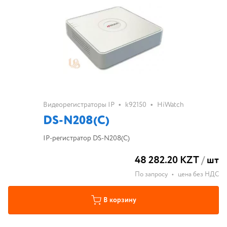
•
•
Видеорегистраторы IP
k92150
HiWatch
DS-N208(C)
IP-регистратор DS-N208(C)
48 282.20 KZT
/
шт
По запросу
•
цена без НДС
В корзину