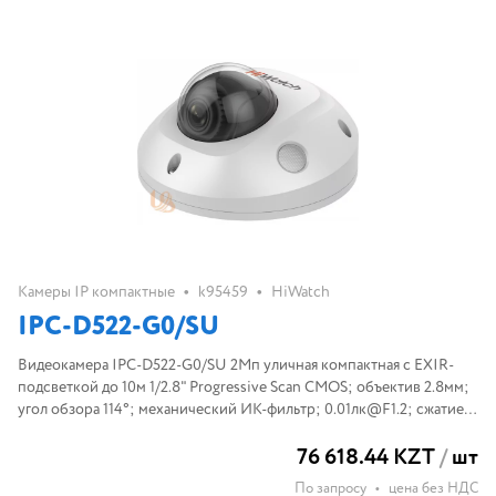
•
•
Камеры IP компактные
k95459
HiWatch
IPC-D522-G0/SU
Видеокамера IPC-D522-G0/SU 2Мп уличная компактная с EXIR-
подсветкой до 10м 1/2.8" Progressive Scan CMOS; объектив 2.8мм;
угол обзора 114°; механический ИК-фильтр; 0.01лк@F1.2; сжатие
H.265/H.265+/H.264/H.264+/MJPEG; тройной поток; 1920?
76 618.44 KZT
/
шт
1080@25к/с; WD
По запросу
•
цена без НДС