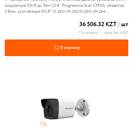
подсветкой EXIR до 30м 1/2.8'' Progressive Scan CMOS; объектив
2.8мм; угол обзора 105,8°, H.265+/H.265/H.264+/H.264
механический ИК-фильтр; 0.01Лк@F1.2; DWDR; 3D DNR; BLC;
36 506.32 KZT
/
шт
Smart ИК; IP67;
По запросу
•
цена без НДС
В корзину