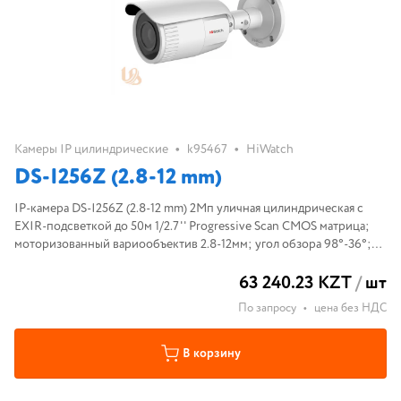
•
•
Камеры IP цилиндрические
k95467
HiWatch
DS-I256Z (2.8-12 mm)
IP-камера DS-I256Z (2.8-12 mm) 2Мп уличная цилиндрическая с
EXIR-подсветкой до 50м 1/2.7'' Progressive Scan CMOS матрица;
моторизованный вариообъектив 2.8-12мм; угол обзора 98°-36°;
механический ИК-фильтр; 0.005Лк@F1.6;
63 240.23 KZT
/
шт
H.265/H.265+/H.264/H.264+/MJP
По запросу
•
цена без НДС
В корзину