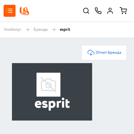
Унибелус
Бренды
esprit
Отчет бренда
esprit