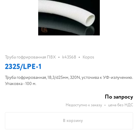
•
•
Труба гофрированная ПВХ
k43568
Kopos
2325/LPE-1
Труба гофрированная, 18,3/d25мм, 320N, усточива к УФ-излучению.
Упаковка - 100 м.
По запросу
Недоступно к заказу
•
цена без НДС
В корзину