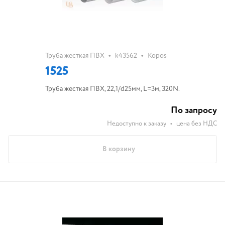
•
•
Труба жесткая ПВХ
k43562
Kopos
1525
Труба жесткая ПВХ, 22,1/d25мм, L=3м, 320N.
По запросу
Недоступно к заказу
•
цена без НДС
В корзину