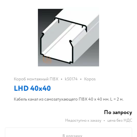
•
•
Короб монтажный ПВХ
k50174
Kopos
LHD 40х40
Кабель канал из самозатухающего ПВХ 40 х 40 мм. L = 2 м.
По запросу
Недоступно к заказу
•
цена без НДС
В корзину