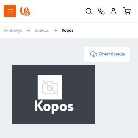
Унибелус
Бренды
Kopos
Отчет бренда
Kopos