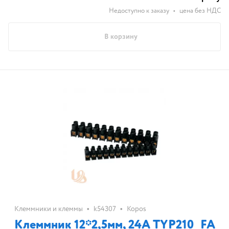
Недоступно к заказу
•
цена без НДС
В корзину
•
•
Клеммники и клеммы
k54307
Kopos
Клеммник 12*2,5мм, 24А TYP210_FA