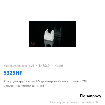
•
•
Аксессуары для труб
k43569
Kopos
5325HF
Хомут для труб серии EN диаметром 25 мм, усточив к УФ
излучению. Упаковка - 10 шт.
По запросу
Недоступно к заказу
•
цена без НДС