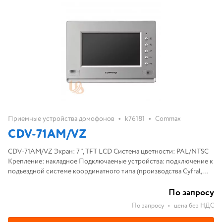
•
•
Приемные устройства домофонов
k76181
Commax
CDV-71AM/VZ
CDV-71AM/VZ Экран: 7", TFT LCD Система цветности: PAL/NTSC
Крепление: накладное Подключаемые устройства: подключение к
подъездной системе координатного типа (производства Cyfral,
Eltis, Vizit, Техком, Маршал, Метаком) и до 3-х вызывных панелей
По запросу
По запросу
•
цена без НДС