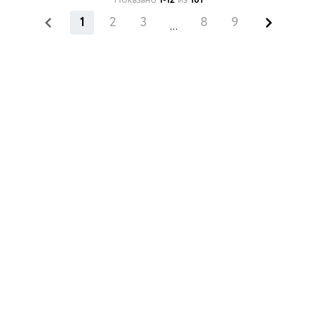
Показано
1-12
из
101
1
2
3
8
9
...