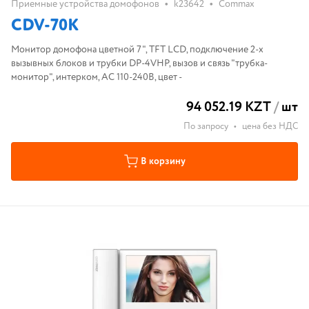
•
•
Приемные устройства домофонов
k23642
Commax
CDV-70K
Монитор домофона цветной 7", TFT LCD, подключение 2-х
вызывных блоков и трубки DP-4VHP, вызов и связь "трубка-
монитор", интерком, AC 110-240В, цвет -
94 052.19 KZT
/
шт
По запросу
•
цена без НДС
В корзину