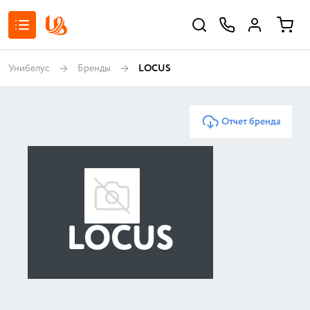
Унибелус
Бренды
LOCUS
Отчет бренда
LOCUS