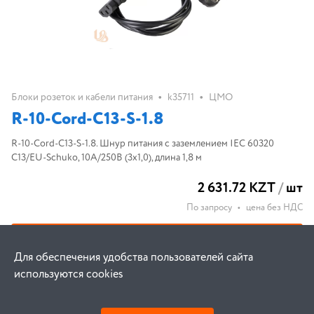
•
•
Блоки розеток и кабели питания
k35711
ЦМО
R-10-Cord-C13-S-1.8
R-10-Cord-C13-S-1.8. Шнур питания с заземлением IEC 60320
C13/EU-Schuko, 10А/250В (3x1,0), длина 1,8 м
2 631.72 KZT
/
шт
По запросу
•
цена без НДС
В корзину
Для обеспечения удобства пользователей сайта
используются cookies