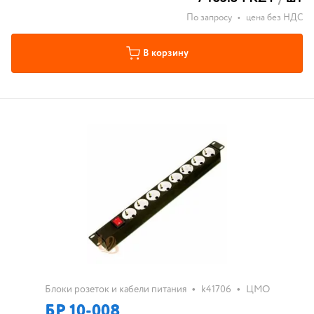
По запросу
•
цена без НДС
В корзину
•
•
Блоки розеток и кабели питания
k41706
ЦМО
БР 10-008