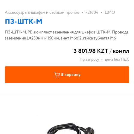
•
•
Аксессуары к шкафам и стойкам прочие
k21604
ЦМО
ПЗ-ШТК-М
ПЗ-ШТК-М. РБ, комплект заземления для шкафов ШТК-М. Провода
заземления L=250мм и 150мм, винт М6х12, гайка зубчатая М6
3 801.98 KZT
/
компл
По запросу
•
цена без НДС
В корзину