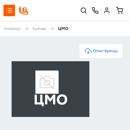
Унибелус
Бренды
ЦМО
Отчет бренда
ЦМО