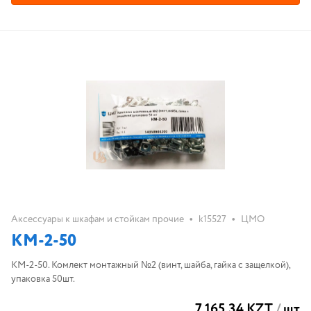
•
•
Аксессуары к шкафам и стойкам прочие
k15527
ЦМО
КМ-2-50
КМ-2-50. Комлект монтажный №2 (винт, шайба, гайка с защелкой),
упаковка 50шт.
7 165.34 KZT
/
шт