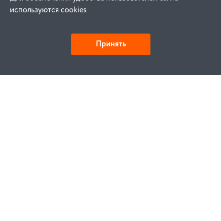
используются cookies
Принять
Как купить
Заказ
Оплата
Доставка
Гарантия
Замена и возврат
Услуги
Договор публичной оферты