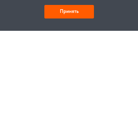
Принять
Детали и действия
Как купить
Заказ
Оплата
Доставка
Гарантия
Замена и возврат
Услуги
Договор публичной оферты
Проектирование
Монтаж