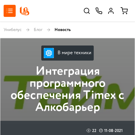
Унибелус
Блог
Новость
В мире техники
Интеграция
программного
обеспечения Timex с
Алкобарьер
22
11-08-2021