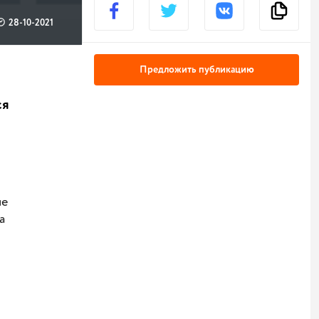
28-10-2021
Предложить публикацию
ся
ме
а