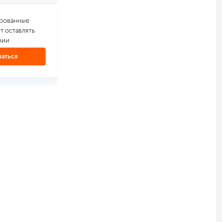
ированные
т оставлять
рии
аться